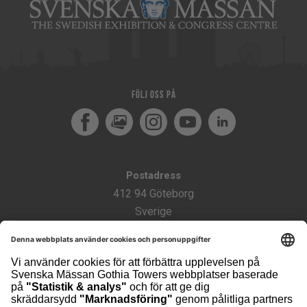
Följ oss på
Facebook
MediaPortal
Instagram
Youtube
LinkedIn
Postadress
412 94 Göteborg
Sverige
Besöksadress
Svenska Mässan
Mässans Gata/Korsvägen
Kontakt