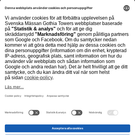
Besöksadress
Svenska Mässan
Mässans Gata/Korsvägen
Kontakt
scanpack@svenskamassan.se
+46 (0)31 708 80 00
Hem
Kontakta oss
Jobba hos oss
Integritetspolicy
Cookie Policy
Säkerhet
Scanpack arrangeras av Svenska Mässan Gothia
Towers som ägs av en privat stiftelse och är en av
Europas största integrerade mötesplatser med ett