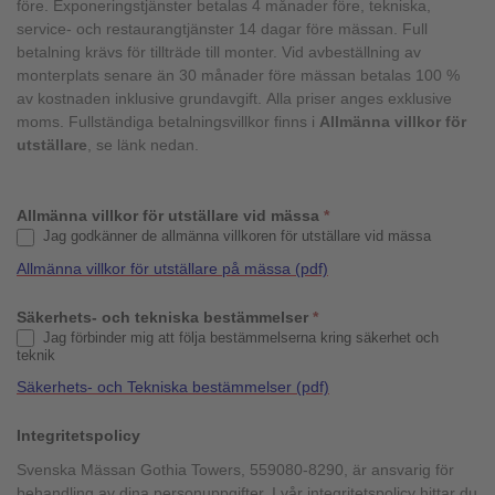
före. Exponeringstjänster betalas 4 månader före, tekniska,
service- och restaurangtjänster 14 dagar före mässan. Full
betalning krävs för tillträde till monter. Vid avbeställning av
monterplats senare än 30 månader före mässan betalas 100 %
av kostnaden inklusive grundavgift. Alla priser anges exklusive
moms. Fullständiga betalningsvillkor finns i
Allmänna villkor för
utställare
, se länk nedan.
Allmänna villkor för utställare vid mässa
*
Jag godkänner de allmänna villkoren för utställare vid mässa
Allmänna villkor för utställare på mässa (pdf)
Säkerhets- och tekniska bestämmelser
*
Jag förbinder mig att följa bestämmelserna kring säkerhet och
teknik
Säkerhets- och Tekniska bestämmelser (pdf)
Integritetspolicy
Svenska Mässan Gothia Towers, 559080-8290, är ansvarig för
behandling av dina personuppgifter. I vår integritetspolicy hittar du