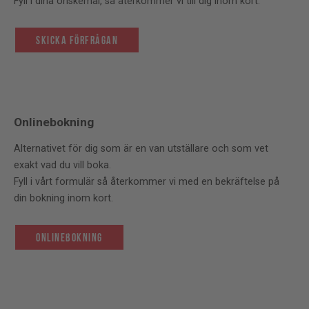
Fyll i dina önskemål, så återkommer vi till dig inom kort.
Skicka förfrågan
Onlinebokning
Alternativet för dig som är en van utställare och som vet
exakt vad du vill boka.
Fyll i vårt formulär så återkommer vi med en bekräftelse på
din bokning inom kort.
Onlinebokning