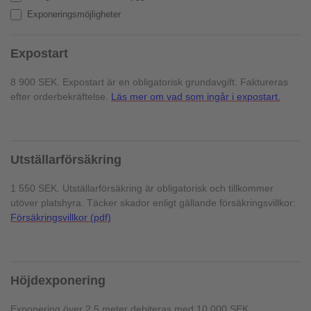
Exponeringsmöjligheter
Expostart
8 900 SEK. Expostart är en obligatorisk grundavgift. Faktureras
efter orderbekräftelse.
Läs mer om vad som ingår i expostart.
Utställarförsäkring
1 550 SEK. Utställarförsäkring är obligatorisk och tillkommer
utöver platshyra. Täcker skador enligt gällande försäkringsvillkor:
Försäkringsvillkor (pdf)
Höjdexponering
Exponering över 2,5 meter debiteras med 10 000 SEK.