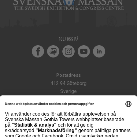
Följ oss på
Facebook
MediaPortal
Instagram
Youtube
LinkedIn
Postadress
412 94 Göteborg
Sverige
Besöksadress
Svenska Mässan
Mässans Gata/Korsvägen
Kontakt