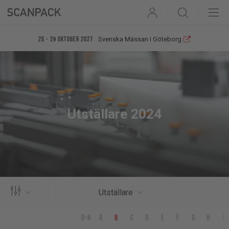
User
Search
Svenska Mässan i Göteborg
26 - 29 oktober 2027
Utställare 2024
Utställare
0-9
a
b
c
d
e
f
g
h
i