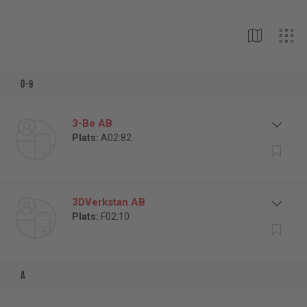
Utställare
0-9
3-Be AB
Plats:
A02:82
3DVerkstan AB
Plats:
F02:10
a