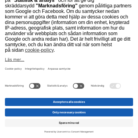
Finncont Oy
Plats:
C03:03
Finnvacum Sverige AB
Plats:
B08:22
Finstansteknik i Ulricehamn AB
Plats:
F02:72
Fisker Skanderborg A/S
Plats:
B05:01