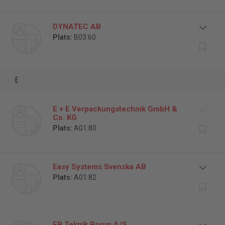
DYNATEC AB
Plats:
B03:60
e
E + E Verpackungstechnik GmbH &
Co. KG
Plats:
A01:80
Easy Systems Svenska AB
Plats:
A01:82
EB Teknik Borup A/S