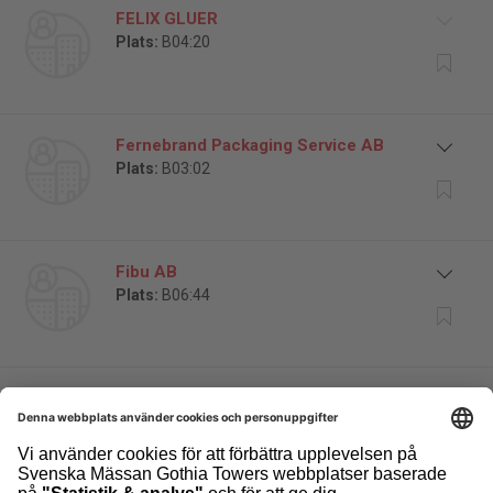
FELIX GLUER
Plats:
B04:20
Fernebrand Packaging Service AB
Plats:
B03:02
Fibu AB
Plats:
B06:44
FillCo AB
Plats:
A00:10