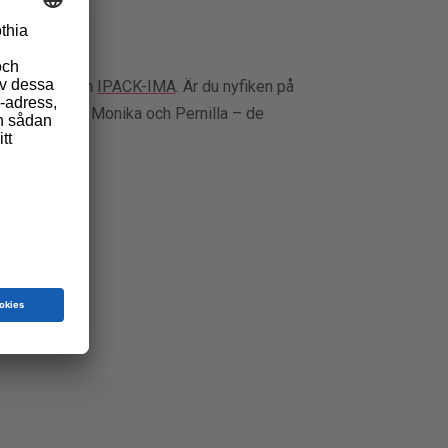
ackningsmässan
IPACK-IMA
. Är du nyfiken på
ett möte med Monika och Pernilla – de