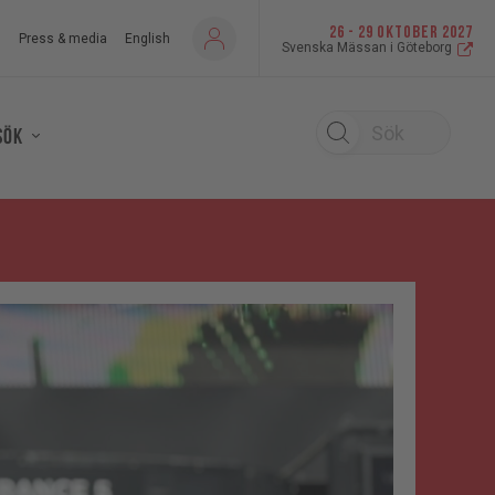
26 - 29 OKTOBER 2027
s
Press & media
English
Svenska Mässan i Göteborg
Sök
sök