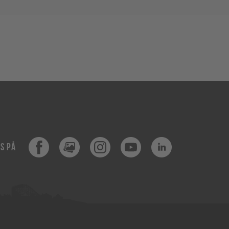
Facebook
MediaHub
Instagram
Youtube
LinkedIn
SS PÅ