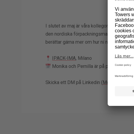
I slutet av maj är våra kollegor Monika Ö
den nordiska förpackningsmarknaden eller 
berättar gärna mer om hur ni når ut med er
IPACK-IMA
, Milano
Monika och Pernilla är på plats den 2
Skicka ett DM på Linkedin (
Monika
och
Per