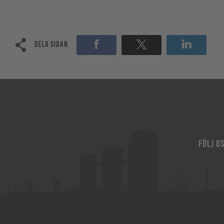
Dela sidan
FÖLJ O