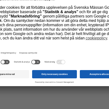
Milano
lund och Pernilla Sandberg på plats i Milano för att besöka förp
funderar på att ställa ut på Scanpack 2027? Passa på att boka 
t varumärke i Norden.
7–29 maj 2025
nilla
) eller mejla (
Monika
och
Pernilla
) för att boka in en träff!